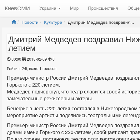
КиевСМИ
Украина
Мир
Происшествия
Обще
Новости
Культура
Дмитрий Медведев поздравил...
Дмитрий Медведев поздравил Ниже
летием
00:00
2018-02-09
0
Рейтинг
2
/
5
, всего
1
голосов
Премьер-министр России Дмитрий Медведев поздравил 
Горького с 220-летием.
Медведев подчеркнул, что театр славится своей истори
замечательные режиссеры и актеры.
Бенефис в честь 220-летия состоялся в Нижегородском
мероприятие артисты поделились театральными легенда
Премьер-министр России Дмитрий Медведев поздравил 
драмы имени Горького с 220-летием, сообщает сайт прав
По его словам, постановки театра отличаются оригина