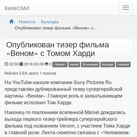
КиевСМИ
Новости
Культура
Опубликован тизер фильма «Веном» с...
Опубликован тизер фильма
«Веном» с Томом Харди
22:30
2018-02-08
0
«Venom»
marvel
Вселенной
выхода
главной
Рейтинг
3.5
/
5
, всего
1
голосов
На YouTube-канале компании Sony Pictures Ru
представлен дублированный тизер супергеройской
картины «Веном». Главную роль в захватывающем
фильме исполнил Том Харди.
Наконец-то поклонники вселенной Marvel дождались
выхода первого тизер-трейлера супергеройского
фильма под названием Venom, с участием Тома Харди
в главной роли. Лента сюжетно связана с «Человеком-