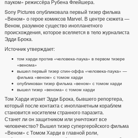
пауком» режиссёра Рубена Флейшера.
Sony Pictures опубликовала первый тизер фильма
«Веном» о герое комиксов Marvel. В центре сюжета —
Веном, разумное существо инопланетного
происхождения, которое вселяется в тело журналиста
Эдди Брока.
Источник утверждает:
том харди против «человека-паука» в первом тизере
«венома»
вышел первый тизер спин-оффа «человека-паука» —
фильма «веном» с томом харди
опубликован тизер фильма «веном» с томом харди
вышел тизер «венома» с томом харди
Том Харди играет Эдди Брока, бывшего репортера,
который после контакта с инопланетным кораблем
становится носителем странного паразита.
Станет ли он защитником или уничтожит все
человечество? Вышел тизер супергеройского фильма
«Веном» с Томом Харди в главной роли,