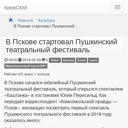
КиевСМИ
Новости
Культура
В Пскове стартовал Пушкинский...
В Пскове стартовал Пушкинский
театральный фестиваль
09:00
2018-02-09
0
"Нева"
Балтика
блоги
газета
Информационный портал МР7
Рейтинг
4
/
5
, всего
1
голосов
В Пскове начался юбилейный Пушкинский
театральный фестиваль, который открылся спектаклем
«Каштанка» в постановке Юлии Пересильд. Как
передает корреспондент «Комсомольской правды —
Псков», желающих посмотреть первый спектакль
Пушкинского театрального фестиваля в 2018 году
оказалось много.