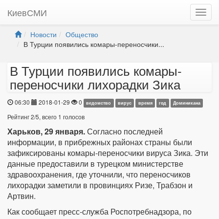
КиевСМИ
Новости
Общество
В Турции появились комары-переносчики...
В Турции появились комары-
переносчики лихорадки Зика
06:30
2018-01-29
0
ведомство
вирус
время
гoд
Доминикана
Рейтинг
2
/
5
, всего
1
голосов
Харьков, 29 января.
Согласно последней
информации, в прибрежных районах страны были
зафиксированы комары-переносчики вируса Зика. Эти
данные предоставили в турецком министерстве
здравоохранения, где уточнили, что переносчиков
лихорадки заметили в провинциях Ризе, Трабзон и
Артвин.
Как сообщает пресс-служба Роспотребнадзора, по