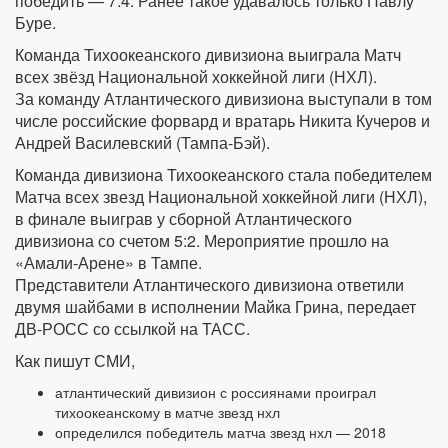
победить — 7:4. Ранее такое удавалось только Павлу
Буре.
Команда Тихоокеанского дивизиона выиграла Матч
всех звёзд Национальной хоккейной лиги (НХЛ).
За команду Атлантического дивизиона выступали в том
числе российские форвард и вратарь Никита Кучеров и
Андрей Василевский (Тампа-Бэй).
Команда дивизиона Тихоокеанского стала победителем
Матча всех звезд Национальной хоккейной лиги (НХЛ),
в финале выиграв у сборной Атлантического
дивизиона со счетом 5:2. Мероприятие прошло на
«Амали-Арене» в Тампе.
Представители Атлантического дивизиона ответили
двумя шайбами в исполнении Майка Грина, передает
ДВ-РОСС со ссылкой на ТАСС.
Как пишут СМИ,
атлантический дивизион с россиянами проиграл
тихоокеанскому в матче звезд нхл
определился победитель матча звезд нхл — 2018