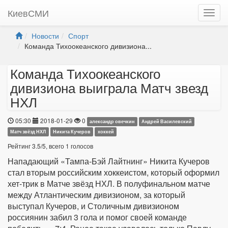
КиевСМИ
Новости
Спорт
Команда Тихоокеанского дивизиона...
Команда Тихоокеанского
дивизиона выиграла Матч звезд
НХЛ
05:30
2018-01-29
0
александр овечкин
Андрей Василевский
Матч звёзд НХЛ
Никита Кучеров
хоккей
Рейтинг
3.5
/
5
, всего
1
голосов
Нападающий «Тампа-Бэй Лайтнинг» Никита Кучеров
стал вторым российским хоккеистом, который оформил
хет-трик в Матче звёзд НХЛ. В полуфинальном матче
между Атлантическим дивизионом, за который
выступал Кучеров, и Столичным дивизионом
россиянин забил 3 гола и помог своей команде