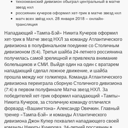
тихоокеанский дивизион обыграл центральный в матче
звезд нхл
россиянин кучеров оформил хет-трик в матче звезд нхл
матч всех звёзд нхл. 28 января 2018 – онлайн-
трансляция
Нападающий «Тампа-Бэй» Никита Кучеров оформил
хет-трик в Матче звезд НХЛ за команду Атлантического
дивизиона в полуфинальном поединке со Столичным
дивизионом (5:4). Третья шайба 24-летнего россиянина
получилась самой зрелищной и привлекла внимание
болельщиков и СМИ. Выйдя один на один с вратарем
нападающий сделал ложное движение, и шайба
прошла между ног голкипера. Команда Атлантического
дивизиона переиграла сборную Столичного дивизиона
(7:4) в первом полуфинале Матча звезд НХЛ. За
победителей хет-трик оформил нападающий «Тампы»
Никита Кучеров, за столичную команду отличился
форвард «Вашингтона» Александр Овечкин. Главный
тренер «Тампа-Бэй» и команды Атлантического
дивизиона Джон Купер похвалил нападающего своей
команды Никиты Кучерова. 24-летний россиянин в