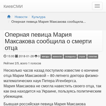
КиевСМИ
Новости
Культура
Оперная певица Мария Максакова сообщила...
Оперная певица Мария
Максакова сообщила о смерти
отца
15:00
2018-01-28
0
звeзды
новости
скандалы
слухи
сплетни
Рейтинг
2
/
5
, всего
1
голосов
Несколько часов назад поступило известие о кончине
отца Марии Максаковой – 80-летнего доктора физико-
математических наук Петера Игенбергса.
Мария Максакова не смогла навестить своего отца, так
как она находится на Украине, пользуясь политическим
убежищем.
Бывшая российская певица Мария Максакова