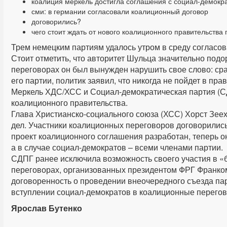
коалиция меркель достигла соглашения с социал-демокр
сми: в германии согласовали коалиционный договор
договорились?
чего стоит ждать от нового коалиционного правительства
Трем немецким партиям удалось утром в среду согласо
Стоит отметить, что авторитет Шульца значительно подо
переговорах он был вынужден нарушить свое слово: ср
его партии, политик заявил, что никогда не пойдет в п
Меркель ХДС/ХСС и Социал-демократическая партия (
коалиционного правительства.
Глава Христианско-социального союза (ХСС) Хорст Зее
дел. Участники коалиционных переговоров договорилис
проект коалиционного соглашения разработан, теперь о
а в случае социал-демократов – всеми членами партии.
СДПГ ранее исключила возможность своего участия в «
переговорах, организованных президентом ФРГ Франко
договоренность о проведении внеочередного съезда па
вступлении социал-демократов в коалиционные перего
Ярослав Бутенко