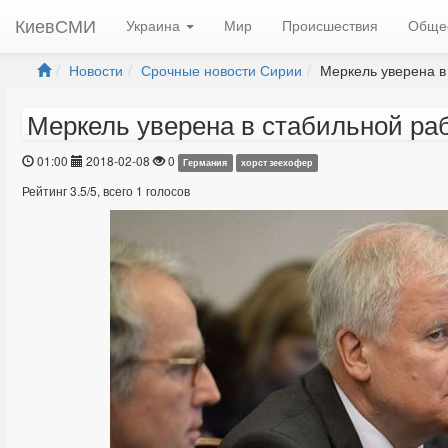
КиевСМИ
Украина
Мир
Происшествия
Обще
Новости
Срочные новости Сирии
Меркель уверена в 
Меркель уверена в стабильной ра
01:00
2018-02-08
0
Германия
хорст зеехофер
Рейтинг
3.5
/
5
, всего
1
голосов