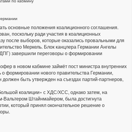
атами по кабмину
 германии
вать основные положения коалиционного соглашения.
рван, поскольку ради участия в коалиционных
азу после выборов, которые оказались провальными для
равительство Меркель. Блок канцлера Германии Ангелы
СДПГ) завершили переговоры о формировании
хофер в новом кабмине займёт пост министра внутренних
ь о формировании нового правительства Германии,
н должен быть утвержден на съездах партий-партнеров,
большой коалиции» с ХДС/ХСС, однако затем, на
м-Вальтером Штайнмайером, была достигнута
ртии, который принял окончательное решение о
воры.