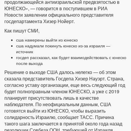
продолжающейся антиизраильской предвзятостью в
ЮНЕСКО», — говорится в поступившем в РИА
Новости заявлении официального представителя
госдепартамента Хизер Нойерт.
Как пишут СМИ,
сша намерены выйти из юнеско
сша надумали покинуть юнеско из-за израиля —
источник
госдеп рассказал, как будет взаимодействовать с юнеско
после выхода
Решение о выходе США далось нелегко — об этом
сказала представитель Госдепа Хизер Науэрт. Страна,
согласно уставу организации, еще весь следующий год
будет полноправным членом ЮНЕСКО, а уже с 2019
планирует присутствовать лишь в качестве
наблюдателя. По неофициальным данным, США
готовятся выйти из ЮНЕСКО, чтобы выразить
солидарность Израилю, сообщает ТАСС. Причина
такого шага заключается в принятой около года назад
резолюции Совбеза ООН, требующей от Израиля