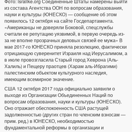
Фото: isralike.org Соединенные Штаты намерены выйти
из состава Агентства ООН по вопросам образования,
науки и культуры (ЮНЕСКО) — сообщение об этом
появилось 12 октября на сайте Госдепартамента.
«Американцы не доверяли Боковой, спецслужбы
считали ее репутацию уязвимой, в первую очередь из-
за не вполне прозрачных деловых связей ее мужа» В
мае 2017-го ЮНЕСКО приняла резолюцию, фактически
отрицающую суверенитет Израиля над Иерусалимом, а
в июле провозгласила Старый город Хеврона (Аль-
Халиль) и Пещеру праотцев (Харам аль-Ибрагими)
палестинским объектом культурного наследия,
имеющим всемирное значение.
США 12 октября 2017 года официально заявили о
выходе из Организации Объединенных Наций по
вопросам образования, науки и культуры (ЮНЕСКО).
Оно отражает обеспокоенность США растущей
задолженностью (других стран по членским взносам —
прим. ред.) в ЮНЕСКО, необходимостью
фундаментальной реформы в организации и