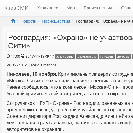
КиевСМИ
Украина
Мир
Происшествия
Обще
Новости
Происшествия
Росгвардия: «Охрана» не уча
Росгвардия: «Охрана» не участвов
Сити»
17:00
2017-11-19
17
автомобиль
безопасность
Грибакин
договор
Рейтинг
3.5
/
5
, всего
1
голосов
Николаев, 19 ноября.
Криминальных лидеров сотрудник
«Москва-Сити» не охраняли, заявил советник главы ве
Ранее сообщалось, что в комплексе «Москва-Сити» прои
бывший криминальный авторитет, а также его охрана.
Сотрудников ФГУП «Охрана» Росгвардии, раненных на в
предположительно, устроенной измайловской организова
Советник директора Росгвардии Александр Хинштейн за
действовали в рамках закона, пытаясь остановить конф
авторитетов не охраняли.