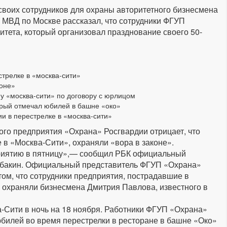
своих сотрудников для охраны авторитетного бизнесмена
 МВД по Москве рассказал, что сотрудники ФГУП
тета, который организовал празднование своего 50-
стрелке в «москва-сити»
коне»
у «москва-сити» по договору с юрлицом
орый отмечал юбилей в башне «око»
и в перестрелке в «москва-сити»
ого предприятия «Охрана» Росгвардии отрицает, что
 в «Москва-Сити», охраняли «вора в законе».
приятию в пятницу»,— сообщил РБК официальный
ибакин. Официальный представитель ФГУП «Охрана»
ом, что сотрудники предприятия, пострадавшие в
я, охраняли бизнесмена Дмитрия Павлова, известного в
-Сити в ночь на 18 ноября. Работники ФГУП «Охрана»
юбилей во время перестрелки в ресторане в башне «Око»