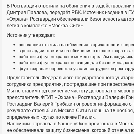
В Росгвардии ответили на обвинения в задействовании 
Дмитрия Павлова, передаёт РБК. Источник издания в ГУ
«Охрана» Росгвардии обеспечивали безопасность автори
летия в комплексе «Москва-Сити».
Источник утверждает:
росгвардия ответила на обвинения в причастности к пере
в росгвардии ответили на обвинения в охране «вора в за
работники фгуп «охрана» в момент стрельбы находились 
работники фгуп «охрана» не защищали бизнесмена, кот
фгуп «охрана» опровергло участие сотрудников росгварди
Представитель Федерального государственного унитарн
сотрудники предприятия, пострадавшие при перестрелке
Мы не ставим под сомнение чистоту договора по меро
представитель ФГУП «Охрана» Росгвардии Валерий Гр
Росгвардии Валерий Грибакин опроверг информацию о т
результате стрельбы в Москва-Сити в ночь на 18 ноябр
определенных кругах по кличке Павлик.
Напомним, стрельба в башне «Око» произошла в Москва
не обеспечивали защиту бизнесмена, который отмечал 