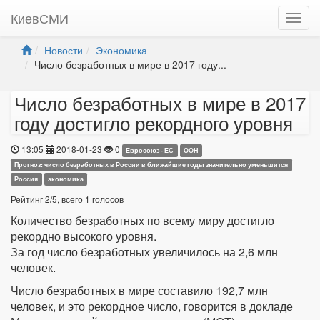
КиевСМИ
Новости
Экономика
Число безработных в мире в 2017 году...
Число безработных в мире в 2017
году достигло рекордного уровня
13:05
2018-01-23
0
Евросоюз - ЕС
ООН
Прогноз: число безработных в России в ближайшие годы значительно уменьшится
Россия
экономика
Рейтинг
2
/
5
, всего
1
голосов
Количество безработных по всему миру достигло
рекордно высокого уровня.
За год число безработных увеличилось на 2,6 млн
человек.
Число безработных в мире составило 192,7 млн
человек, и это рекордное число, говорится в докладе