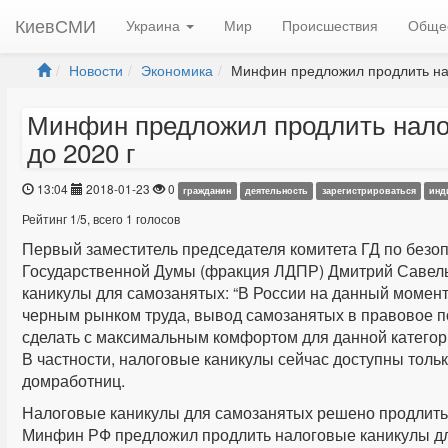
КиевСМИ
Украина
Мир
Происшествия
Обще
Новости
Экономика
Минфин предложил продлить нал
Минфин предложил продлить нало
до 2020 г
13:04
2018-01-23
0
гражданин
деятельность
зарегистрироваться
инд
Рейтинг
1
/
5
, всего
1
голосов
Первый заместитель председателя комитета ГД по безоп
Государственной Думы (фракция ЛДПР) Дмитрий Савел
каникулы для самозанятых: “В России на данный момент
черным рынком труда, вывод самозанятых в правовое п
сделать с максимальным комфортом для данной категор
В частности, налоговые каникулы сейчас доступны толь
домработниц.
Налоговые каникулы для самозанятых решено продлить 
Минфин РФ предложил продлить налоговые каникулы дл