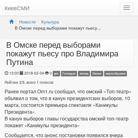
КиевСМИ
Новости
Культура
В Омске перед выборами покажут пьесу...
В Омске перед выборами
покажут пьесу про Владимира
Путина
13:00
2018-02-04
0
pro
Гончарук
месяц
Омске
переизбрания
Рейтинг
2
/
5
, всего
1
голосов
Ранее портал Om1.ru сообщал, что омский «Топ-театр»
объявил о том, что в канун президентских выборов, 10
марта, состоится премьера спектакля «Каникулы
Президента».
В канун выборов главы государства омский топ-театр
покажет «Каникулы президента»
Сообщается, что анонс постановки появился вчера