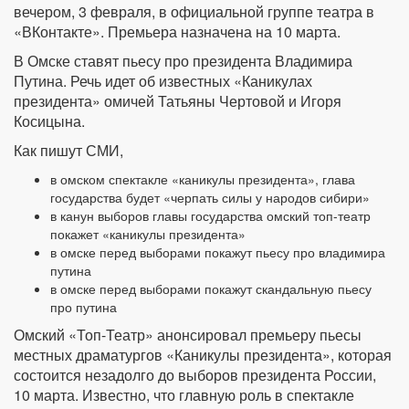
вечером, 3 февраля, в официальной группе театра в
«ВКонтакте». Премьера назначена на 10 марта.
В Омске ставят пьесу про президента Владимира
Путина. Речь идет об известных «Каникулах
президента» омичей Татьяны Чертовой и Игоря
Косицына.
Как пишут СМИ,
в омском спектакле «каникулы президента», глава
государства будет «черпать силы у народов сибири»
в канун выборов главы государства омский топ-театр
покажет «каникулы президента»
в омске перед выборами покажут пьесу про владимира
путина
в омске перед выборами покажут скандальную пьесу
про путина
Омский «Топ-Театр» анонсировал премьеру пьесы
местных драматургов «Каникулы президента», которая
состоится незадолго до выборов президента России,
10 марта. Известно, что главную роль в спектакле