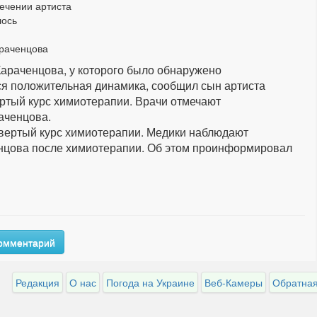
ечении артиста
лось
араченцова
Караченцова, у которого было обнаружено
ся положительная динамика, сообщил сын артиста
ртый курс химиотерапии. Врачи отмечают
аченцова.
твертый курс химиотерапии. Медики наблюдают
нцова после химиотерапии. Об этом проинформировал
комментарий
Редакция
О нас
Погода на Украине
Веб-Камеры
Обратная