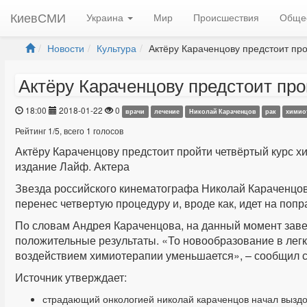
КиевСМИ
Украина
Мир
Происшествия
Обще
Новости
Культура
Актёру Караченцову предстоит прой
Актёру Караченцову предстоит пр
18:00
2018-01-22
0
врачи
лечение
Николай Караченцов
рак
химио
Рейтинг
1
/
5
, всего
1
голосов
Актёру Караченцову предстоит пройти четвёртый курс 
издание Лайф. Актера
Звезда российского кинематографа Николай Караченцов
перенес четвертую процедуру и, вроде как, идет на попр
По словам Андрея Караченцова, на данный момент заве
положительные результаты. «То новообразование в легко
воздействием химиотерапии уменьшается», – сообщил с
Источник утверждает:
страдающий онкологией николай караченцов начал вызд