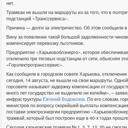
нет.
Трамваи не вышли на маршруты из-за того, что в полтр
подстанций «Транссервиса».
Причина — долги за электричество. Об этом сообщили 
Вину за появление такой большой задолженности чиновн
компенсирует перевозку льготников.
Предприятие «Харьковоблэнерго», которое обеспечивает
отключило три тяговых подстанции от сети, объясняя э
«Горэлектротранссервис».
Как сообщили в городском совете Харькова, отключение п
сегодня, 14 августа, не вышли на свои маршруты. Одно
горсовете называют задержку компенсации от государств
много лет государство не выделило ни копейки», – заяв
инфраструктуры
Евгений Водовозов.
По его словам, гор
министров по вопросу скорейшей выплаты компенсации з
поставки электроэнергии предприятию «Харьковоблэнер
трамвай, который был построен еще в 40-х годах прошло
Сегодня харьковские трамваи № 1, 3, 7, 12, 20 не смогл