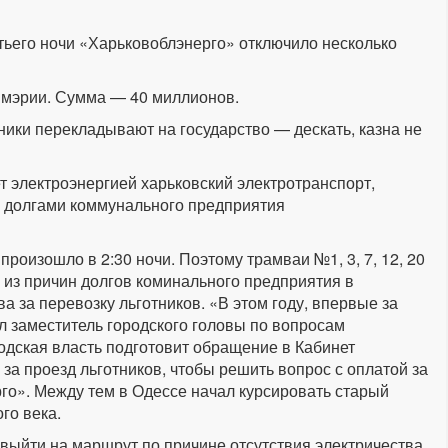
етьего ночи «Харьковоблэнерго» отключило несколько
в мэрии. Сумма — 40 миллионов.
ики перекладывают на государство — дескать, казна не
 электроэнергией харьковский электротранспорт,
то долгами коммунального предприятия
роизошло в 2:30 ночи. Поэтому трамваи №1, 3, 7, 12, 20
й из причин долгов коминального предприятия в
а за перевозку льготников. «В этом году, впервые за
ил заместитель городского головы по вопросам
одская власть подготовит обращение в Кабинет
а проезд льготников, чтобы решить вопрос с оплатой за
го». Между тем в Одессе начал курсировать старый
го века.
и выйти на маршрут по причине отсутствия электричества