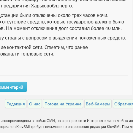
с предприятия Харьковоблэнерго.
дстанции были отключены около трех часов ночи.
 отсутствие средств, которые государство должно было
ов. На момент отключения долг составил более 40 млн.
ву страны с вопросом о выделении положенных средств.
е контактной сети. Отметим, что ранее
оканал и тепловые сети.
комментарий
Редакция
О нас
Погода на Украине
Веб-Камеры
Обратная
ть воспроизведены в любых СМИ, на серверах сети Интернет или на любых и
материалов KievSMI требует письменного разрешения редакции KievSMI. При 