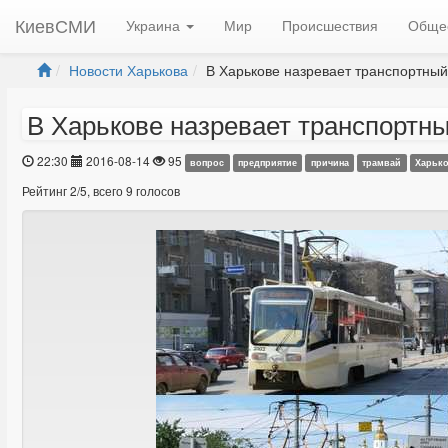
КиевСМИ
Украина
Мир
Происшествия
Обще
Новости Харькова
В Харькове назревает транспортный.
В Харькове назревает транспортны
22:30
2016-08-14
95
вопрос
предприятие
причина
трамвай
Харьк
Рейтинг
2
/
5
, всего
9
голосов