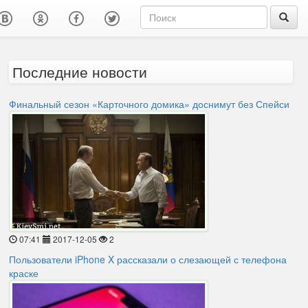
Последние новости
Финальный сезон «Карточного домика» доснимут без Спейси
07:41
2017-12-05
2
Пользователи iPhone X рассказали о слезающей с телефона
краске