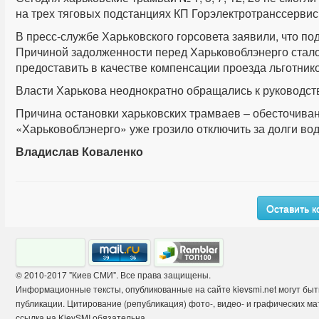
на трех тяговых подстанциях КП Горэлектротранссерви
В пресс-службе Харьковского горсовета заявили, что по
Причиной задолженности перед Харьковоблэнерго стало
предоставить в качестве компенсации проезда льготник
Власти Харькова неоднократно обращались к руководст
Причина остановки харьковских трамваев – обесточивани
«Харьковоблэнерго» уже грозило отключить за долги вод
Владислав Коваленко
Оставить 
© 2010-2017 "Киев СМИ". Все права защищены.
Информационные тексты, опубликованные на сайте kievsmi.net могут бы
публикации. Цитирование (републикация) фото-, видео- и графических 
ссылка на KievSMI обязательна.