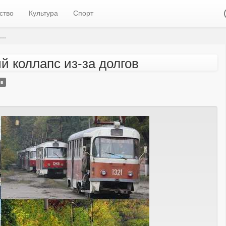
ство
Культура
Спорт
..
й коллапс из-за долгов
ов