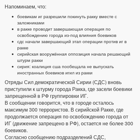
Напоминаем, что:
боевикам иг разрешили покинуть ракку вместе с
заложниками
в ракке проводит завершающая операция по
освобождению города из-под влияния боевиков
сдс начали завершающий этап операции против иг в
ракке
сирийская вооружённая оппозиция начала решающий
штурм ракки
сирия: коалиция сша пообещала не выпускать
иностранных боевиков игил из ракки
Отряды Сил демократической Сирии (СДС) вновь
приступили к штурму города Ракка, где засели боевики
запрещенной в РФ группировки ИГ.
В сообщении говорится, что в городе осталось
максимум 300 террористов. В сирийской Ракке, где
продолжается операция по освобождению города от
ИГ (движение запрещено в РФ), остается не более 300
боевиков.
Согласно сообщению подразделений СДС,