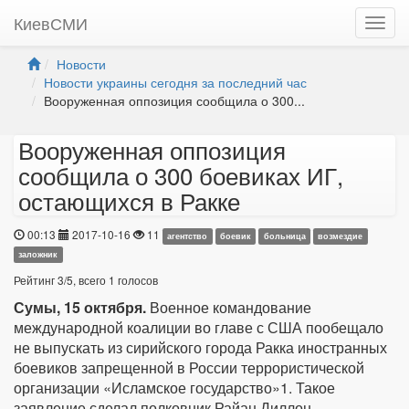
КиевСМИ
Новости
Новости украины сегодня за последний час
Вооруженная оппозиция сообщила о 300...
Вооруженная оппозиция
сообщила о 300 боевиках ИГ,
остающихся в Ракке
00:13
2017-10-16
11
агентство
боевик
больница
возмездие
заложник
Рейтинг
3
/
5
, всего
1
голосов
Сумы, 15 октября.
Военное командование
международной коалиции во главе с США пообещало
не выпускать из сирийского города Ракка иностранных
боевиков запрещенной в России террористической
организации «Исламское государство»1. Такое
заявление сделал полковник Райан Диллон,