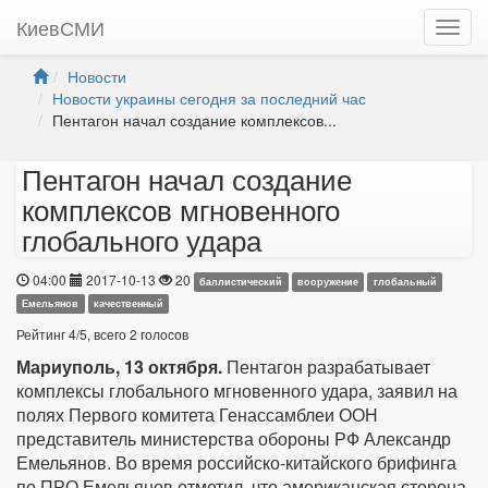
КиевСМИ
Новости
Новости украины сегодня за последний час
Пентагон начал создание комплексов...
Пентагон начал создание
комплексов мгновенного
глобального удара
04:00
2017-10-13
20
баллистический
вооружение
глобальный
Емельянов
качественный
Рейтинг
4
/
5
, всего
2
голосов
Мариуполь, 13 октября.
Пентагон разрабатывает
комплексы глобального мгновенного удара, заявил на
полях Первого комитета Генассамблеи ООН
представитель министерства обороны РФ Александр
Емельянов. Во время российско-китайского брифинга
по ПРО Емельянов отметил, что американская сторона