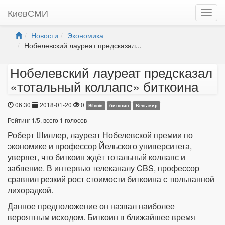
КиевСМИ
Новости
Экономика
Нобелевский лауреат предсказал...
Нобелевский лауреат предсказал
«тотальный коллапс» биткоина
06:30
2018-01-20
0
Bitcoin
биткоин
Весь мир
Рейтинг
1
/
5
, всего
1
голосов
Роберт Шиллер, лауреат Нобелевской премии по
экономике и профессор Йельского университета,
уверяет, что биткоин ждёт тотальный коллапс и
забвение. В интервью телеканалу CBS, профессор
сравнил резкий рост стоимости биткоина с тюльпанной
лихорадкой.
Данное предположение он назвал наиболее
вероятным исходом. Биткоин в ближайшее время