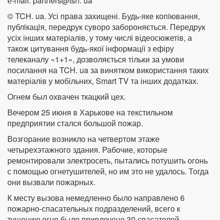
е-mail:
partners@tsn.
ua
© TCH. ua. Усі права захищені. Будь-яке копiювання,
публiкацiя, передрук суворо забороняється. Передрук
усіх інших матеріалів, у тому числі відеосюжетів, а
також цитування будь-якої інформації з ефіру
телеканалу «1+1», дозволяється тільки за умови
посилання на TCH. ua за винятком використання таких
матеріалів у мобільних, Smart TV та інших додатках.
Огнем был охвачен ткацкий цех.
Вечером 25 июня в Харькове на текстильном
предприятии стался большой пожар.
Возгорание возникло на четвертом этаже
четырехэтажного здания. Рабочие, которые
ремонтировали электросеть, пытались потушить огонь
с помощью огнетушителей, но им это не удалось. Тогда
они вызвали пожарных.
К месту вызова немедленно было направлено 6
пожарно-спасательных подразделений, всего к
тушению огня было привлечено 30 спасателей.