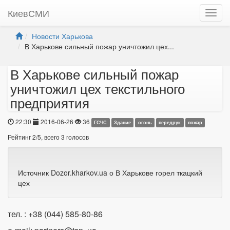
КиевСМИ
Новости Харькова
В Харькове сильный пожар уничтожил цех...
В Харькове сильный пожар
уничтожил цех текстильного
предприятия
22:30
2016-06-26
36
ГСЧС
Здание
огонь
передрук
пожар
Рейтинг
2
/
5
, всего
3
голосов
Источник Dozor.kharkov.ua о В Харькове горел ткацкий
цех
тел. : +38 (044) 585-80-86