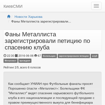
КиевСМИ
Новости Харькова
Фаны Металлиста зарегистрировали...
Фаны Металлиста
зарегистрировали петицию по
спасению клуба
22:30
2016-06-06
67
болельщик
зарегистрировали петицию
клуб
Металлист
президент
Рейтинг
2
/
5
, всего
6
голосов
Как сообщает УНИАН про Футбольные фанаты просят
Порошенко cпасти «Металлист»: Болельщики ФК
"Металлист" видят спасение харьковского футбольного
клуба в его национализации и последующей продаже с
правом преимущественного выкупа для бенефициара