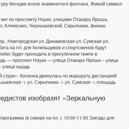
уру беседки возле знаменитого фонтана. Живой символ
ает по проспекту Науки, улицами Отакара Яроша,
о, Алчевских, Чернышевской, Скрыпника, финиш
пр.. Новгородская ул. Динамовская ул. Сумская ул..
бега на пл. для болельщиков и спортсменов будут
обег будет проходить в прогулочном темпе в
адь — проспект Науки — улица Отакара Яроша – улица
– улица ощадь
й струи». Колонна двинулась по маршруту дистанцией
ышевская -> ул. Скрыпника -> ул. Сумская -> площадь
педистов изобразят «Зеркальную
программа (в сквере на пл. ): 10:00-11:30 Заезды для