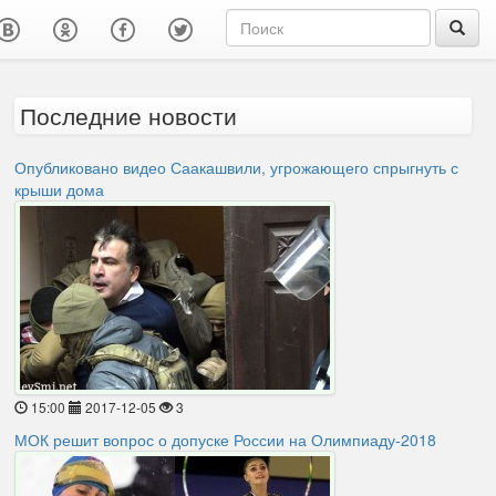
Последние новости
Опубликовано видео Саакашвили, угрожающего спрыгнуть с
крыши дома
15:00
2017-12-05
3
МОК решит вопрос о допуске России на Олимпиаду-2018