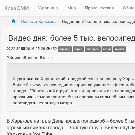
КиевСМИ
Украина
Мир
Происшествия
Обще
Новости Харькова
Видео дня: более 5 тыс. велосипедис
Видео дня: более 5 тыс. велосип
22:30
2016-05-29
152
ица ица
ицый
площадь
струя
тысяча
Рейтинг
1
/
5
, всего
15
голосов
Издательство Харьковский городской совет по вопросу Харь
Более 5 тысяч велосипедистов приняли участие в флешмобе,
города - "Зеркальной струи", а также проехали с велопар
праздничные мероприятия были прерваны сильнейшим ливне
пережидать непогоду в метро.
В Харькове на пл. в День прошел флешмоб – более 5 ты
огромный символ города – Золотую струю. Видео опубли
Харьков» в YouTube.