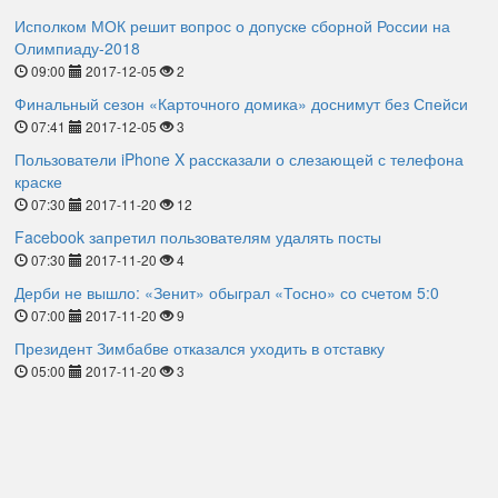
Исполком МОК решит вопрос о допуске сборной России на
Олимпиаду-2018
09:00
2017-12-05
2
Финальный сезон «Карточного домика» доснимут без Спейси
07:41
2017-12-05
3
Пользователи iPhone X рассказали о слезающей с телефона
краске
07:30
2017-11-20
12
Facebook запретил пользователям удалять посты
07:30
2017-11-20
4
Дерби не вышло: «Зенит» обыграл «Тосно» со счетом 5:0
07:00
2017-11-20
9
Президент Зимбабве отказался уходить в отставку
05:00
2017-11-20
3