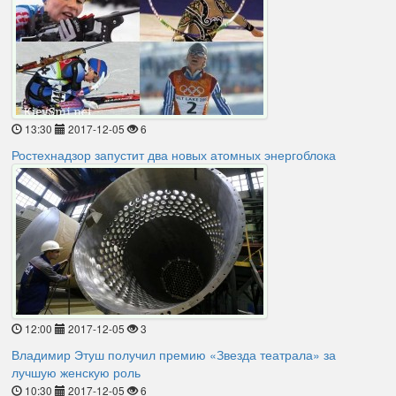
13:30
2017-12-05
6
Ростехнадзор запустит два новых атомных энергоблока
12:00
2017-12-05
3
Владимир Этуш получил премию «Звезда театрала» за
лучшую женскую роль
10:30
2017-12-05
6