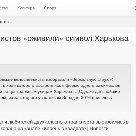
ство
Культура
Спорт
тов...
едистов «оживили» символ Харькова
ковские велосипедисты изобразили «Зеркальную струю»:
 в ходе которого выстроились в форме одного из символов
адом по центральным улицам Харькова. …Однако дальнейшие
м, из-за которого участникам Велодня-2016 пришлось
сяч любителей двухколесного транспорта выстроились в
ковано на канале «Корень в квадрате | Новости