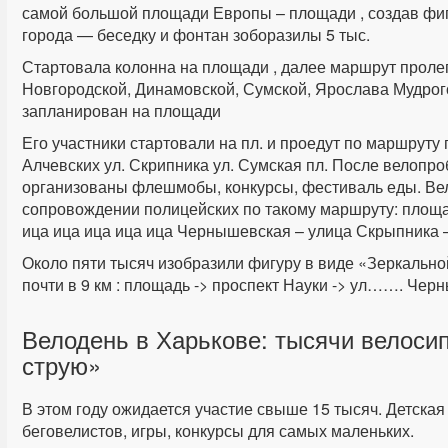
самой большой площади Европы – площади , создав фиг
города — беседку и фонтан зоборазилы 5 тыс.
Стартовала колонна на площади , далее маршрут пролег
Новгородской, Динамовской, Сумской, Ярослава Мудрог
запланирован на площади
Его участники стартовали на пл. и проедут по маршруту 
Алчевских ул. Скрипника ул. Сумская пл. После велопро
организованы флешмобы, конкурсы, фестиваль еды. Вел
сопровождении полицейских по такому маршруту: площ
ица ица ица ица ица Чернышевская – улица Скрыпника 
Около пяти тысяч изобразили фигуру в виде «Зеркально
почти в 9 км : площадь -> проспект Науки -> ул……. Черн
Велодень в Харькове: тысячи велоси
струю»
В этом году ожидается участие свыше 15 тысяч. Детская 
беговелистов, игры, конкурсы для самых маленьких.