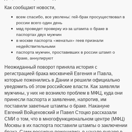
Как сообщают новости,
всем спасибо, все уволены: гей-брак просуществовал в
россии всего один день
мвд проведет проверку из-за штампа о браке в
паспортах двух мужчин
в москве паспорта «женатых» геев признали
недействительными
паспорта мужчин, проставивших в россии штамп о
браке, аннулируют
Неожиданный поворот приняла история с
регистрацией брака москвичей Евгения и Павла,
которые поженились в Дании и решили официально
уведомить об этом российские власти. Как заявляли
мужчины, у них не возникло проблем в МФЦ, куда они
принесли паспорта и заявление, напротив, им
поставили заветные штампы о браке. Накануне
Евгений Войцеховский и Павел Стоцко рассказали
СМИ о том, что в многофункциональном центре (МФЦ)
Москвы в их паспорта поставили штампы о заключении
брака. Сами россияне поженились в начале января в