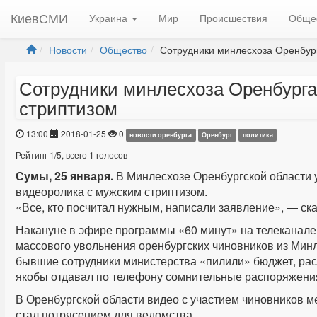
КиевСМИ
Украина
Мир
Происшествия
Обще
Новости
Общество
Сотрудники минлесхоза Оренбург
Сотрудники минлесхоза Оренбурга
стриптизом
13:00
2018-01-25
0
новости оренбурга
Оренбург
политика
Рейтинг
1
/
5
, всего
1
голосов
Сумы, 25 января.
В Минлесхозе Оренбургской области 
видеоролика с мужским стриптизом.
«Все, кто посчитал нужным, написали заявление», — ск
Накануне в эфире программы «60 минут» на телеканале 
массового увольнения оренбургских чиновников из Минл
бывшие сотрудники министерства «пилили» бюджет, рас
якобы отдавал по телефону сомнительные распоряжения,
В Оренбургской области видео с участием чиновников м
стал потрясением для ведомства.