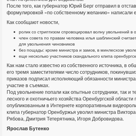
После того, как губернатор Юрий Берг отправил в отстав
формулировкой «по собственному желанию» написали е
Как сообщают новости,
ролик со стриптизом спровоцировал волну увольнений в 
член совета по правам человека илья шаблинский считае
для увольнения чиновников
без пощады: кроме министра и замов, в минлесхозе увол
еще несколько участников скандального клипа оренбургс
Как нам стало известно из собственного источника, в 
его тремя заместителями число сотрудников, покинувших
приказов подписал исполняющий обязанности министра 
участие в съемках.
Под увольнение попали как опытные сотрудники, так и те
лесного и охотничьего хозяйства Оренбургской области
опубликованным в Интернете корпоративным видеоролик
клипа губернатор Оренбуржья уволил министра Виктора 
Рябова, Дмитрия Тетерятника, Игоря Добровидова.
Ярослав Бутенко