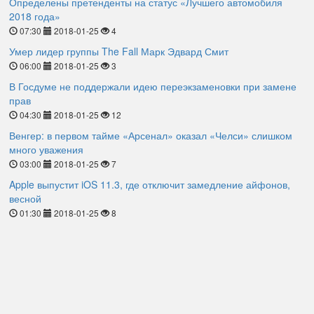
Определены претенденты на статус «Лучшего автомобиля
2018 года»
07:30
2018-01-25
4
Умер лидер группы The Fall Марк Эдвард Смит
06:00
2018-01-25
3
В Госдуме не поддержали идею переэкзаменовки при замене
прав
04:30
2018-01-25
12
Венгер: в первом тайме «Арсенал» оказал «Челси» слишком
много уважения
03:00
2018-01-25
7
Apple выпустит iOS 11.3, где отключит замедление айфонов,
весной
01:30
2018-01-25
8