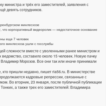
ку министра и трёх его заместителей, заявления с
щё девять сотрудников.
оренбургском минлесхозе
т, что корпоративный видеоролик — недостаточное основание
ены еще 7 человек
кого минлесхоза ушли с госслужбы
общей сложности вместе с уволенными ранее министром и
 ведомство, составило около 15 человек. Новую пачку
Владимир Морозов. Все они так или иначе принимали
, кто пришли недавно, пишет ria56.ru. В министерстве
 продолжаются кадровые репрессии, связанные с
ом. Во вторник, 23 января, после публичной публикации
Тонких, а также трех его заместителей: Владимира