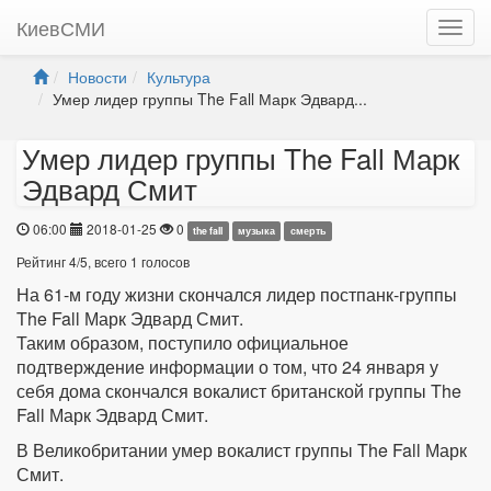
КиевСМИ
Новости
Культура
Умер лидер группы The Fall Марк Эдвард...
Умер лидер группы The Fall Марк
Эдвард Смит
06:00
2018-01-25
0
the fall
музыка
смерть
Рейтинг
4
/
5
, всего
1
голосов
На 61-м году жизни скончался лидер постпанк-группы
The Fall Марк Эдвард Смит.
Таким образом, поступило официальное
подтверждение информации о том, что 24 января у
себя дома скончался вокалист британской группы The
Fall Марк Эдвард Смит.
В Великобритании умер вокалист группы The Fall Марк
Смит.