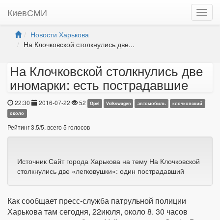
КиевСМИ
Новости Харькова
На Клочковской столкнулись две...
На Клочковской столкнулись две
иномарки: есть пострадавшие
22:30
2016-07-22
52
Opel
Volkswagen
автомобиль
клочковский
около
Рейтинг
3.5
/
5
, всего
5
голосов
Источник Сайт города Харькова на тему На Клочковской
столкнулись две «легковушки»: один пострадавший
Как сообщает пресс-служба патрульной полиции
Харькова там сегодня, 22июля, около 8. 30 часов