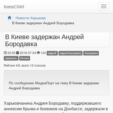
КиевСМИ
Новости Харькова
В Киеве задержан Андрей Бородавка
В Киеве задержан Андрей
Бородавка
22:30
2016-07-04
124
андрей
андрея бородавку
бородавка
задержать
Россия
Рейтинг
4
/
5
, всего
12
голосов
По сообщению МедиаПорт на тему В Киеве задержан
Андрей Бородавка
Харьковчанина Андрея Бородавку, поддержавшего
аннексию Крыма и боевиков на Донбассе, задержали в