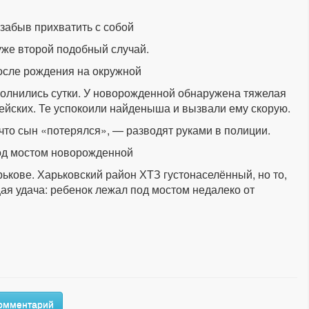
 забыв прихватить с собой
 уже второй подобный случай.
осле рождения на окружной
полнились сутки. У новорожденной обнаружена тяжелая
йских. Те успокоили найденыша и вызвали ему скорую.
что сын «потерялся», — разводят руками в полиции.
под мостом новорожденной
кове. Харьковский район ХТЗ густонаселённый, но то,
ая удача: ребенок лежал под мостом недалеко от
комментарий