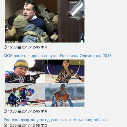
15:00
2017-12-05
4
МОК решит вопрос о допуске России на Олимпиаду-2018
13:30
2017-12-05
6
Ростехнадзор запустит два новых атомных энергоблока
12:00
2017-12-05
3