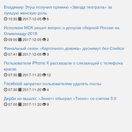
Владимир Этуш получил премию «Звезда театрала» за
лучшую женскую роль
10:30
2017-12-05
6
Исполком МОК решит вопрос о допуске сборной России на
Олимпиаду-2018
09:00
2017-12-05
2
Финальный сезон «Карточного домика» доснимут без Спейси
07:41
2017-12-05
3
Пользователи iPhone X рассказали о слезающей с телефона
краске
07:30
2017-11-20
12
Facebook запретил пользователям удалять посты
07:30
2017-11-20
4
Дерби не вышло: «Зенит» обыграл «Тосно» со счетом 5:0
07:00
2017-11-20
9