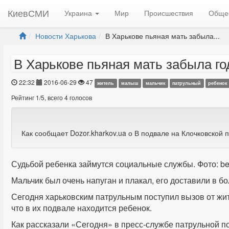
КиевСМИ
Украина
Мир
Происшествия
Обще
Новости Харькова
В Харькове пьяная мать забыла...
В Харькове пьяная мать забыла го
22:32
2016-06-29
47
житель
малыш
мальчик
патрульный
ребенок
Рейтинг
1
/
5
, всего
4
голосов
Как сообщает Dozor.kharkov.ua о В подвале на Клочковской
Судьбой ребенка займутся социальные службы. Фото: ber
Мальчик был очень напуган и плакал, его доставили в б
Сегодня харьковским патрульным поступил вызов от жит
что в их подвале находится ребенок.
Как рассказали «Сегодня» в пресс-службе патрульной по