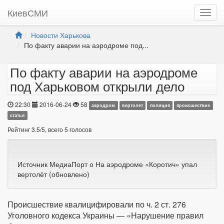
КиевСМИ
Новости Харькова
По факту аварии на аэродроме под...
По факту аварии на аэродроме
под Харьковом открыли дело
22:30
2016-06-24
58
аэродром
вертолет
полиция
происшествие
статья
Рейтинг
3.5
/
5
, всего
5
голосов
Источник МедиаПорт о На аэродроме «Коротич» упал
вертолёт (обновлено)
Происшествие квалицифировали по ч. 2 ст. 276
Уголовного кодекса Украины — «Нарушение правил