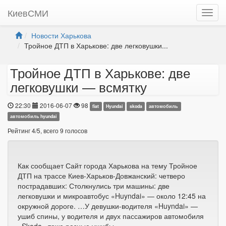
КиевСМИ
Новости Харькова
Тройное ДТП в Харькове: две легковушки...
Тройное ДТП в Харькове: две
легковушки — всмятку
22:30
2016-06-07
98
fiat
Hyundai
skoda
автомобиль
автомобиль hyundai
Рейтинг
4
/
5
, всего
9
голосов
Как сообщает Сайт города Харькова на тему Тройное
ДТП на трассе Киев-Харьков-Довжанский: четверо
пострадавших: Столкнулись три машины: две
легковушки и микроавтобус «Huyndai» — около 12:45 на
окружной дороге. …У девушки-водителя «Huyndai» —
ушиб спины, у водителя и двух пассажиров автомобиля