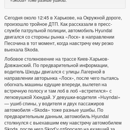
«Skoda» тоже разные ушибы.
Сегодня около 12:45 в Харькове, на Окружной дороге,
произошло тройное ДТП. Как рассказали в пресс-
службе патрульной полиции, автомобиль Hyundai
двигался со стороны рынка «Лоск» в направлении
Песочина в тот момент, когда навстречу ему резко
выехала Skoda.
Лобовое столкновение на трассе Киев-Харьков-
Довжанский. По предварительной информации,
водитель Шкоды двигался с улицы Лагерной в
направлении авторынка «Лоск», после чего пытаясь
обогнать машины едущие впереди, вылетел на
встречную полосу и там лоб в лоб «встретился» с
легковушкой Хюндай. У девушки-водителя «Huyndai»
— ушиб спины, у водителя и двух пассажиров
автомобиля «Skoda» тоже разные ушибы. По
предварительным данным, автомобиль Hyundai
столкнулся с выехавшим ему навстречу автомобилем
Skoda, после чего Skod’у отбросило на ехавший за