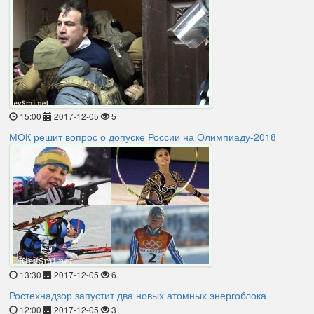
15:00
2017-12-05
5
МОК решит вопрос о допуске России на Олимпиаду-2018
13:30
2017-12-05
6
Ростехнадзор запустит два новых атомных энергоблока
12:00
2017-12-05
3