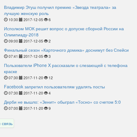
Владимир Этуш получил премию «Звезда театрала» за
лучшую женскую роль
10:30
2017-12-05
6
Исполком МОК решит вопрос о допуске сборной России на
Олимпиаду-2018
09:00
2017-12-05
2
Финальный сезон «Карточного домика» доснимут без Спейси
07:41
2017-12-05
3
Пользователи iPhone X рассказали о слезающей с телефона
краске
07:30
2017-11-20
12
Facebook запретил пользователям удалять посты
07:30
2017-11-20
4
Дерби не вышло: «Зенит» обыграл «Тосно» со счетом 5:0
07:00
2017-11-20
9
 связь