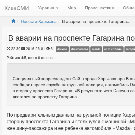
КиевСМИ
Украина
Мир
Происшествия
Обще
Новости Харькова
В аварии на проспекте Гагарина...
В аварии на проспекте Гагарина п
22:30
2016-06-01
61
daewoo
daewoo lanos
mazda
автомобиль
гагар
Рейтинг
4
/
5
, всего
6
голосов
Специальный корреспондент Сайт города Харькова про В ава
сообщает пресс-служба патрульной полиции, автомобиль Da
в сторону проспекта Гагарина. «В результате чего Daewoo 
двигался по проспекту Гагарина.
По предварительным данным патрульной полиции Харьк
сторону проспекта Гагарина и столкнулся с машиной «Ma
женщину-пассажира и ее ребенка автомобиля «Mazda» с