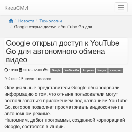
КиевСМИ
Новости
Технологии
Google открыл доступ к YouTube Go для...
Google открыл доступ к YouTube
Go для автономного обмена
видео
19:00
2018-02-03
0
Google
YouTube Go
Африка
Индия
интернет
Рейтинг
2
/
5
, всего
1
голосов
Официальные представители Google обнародовали
информацию о том, что отныне пользователи могут
воспользоваться приложением под названием YouTube
Go, которое позволяет просматривать видеоконтент в
автономном режиме.
Напомним, дебют программы, созданной корпорацией
Google, состоялся в Индии.