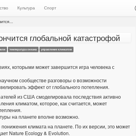
ство
Культура
Спорт
ится...
ончится глобальной катастрофой
емли
температура океана
управление климатом
виях, которыми может завершится игра человека с
 научном сообществе разговоры о возможности
велировать эффект от глобального потепления.
дователей из США смоделировала последствия активно
ения климатом, которое, как считается, может
тепления.
туры на планете вполне возможно.
понижения климата на планете. По их версии, это может
ет Nature Ecology & Evolution.