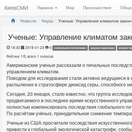
КиевСМИ
Украина
Мир
Происшествия
Обще
Новости
Наука
Ученые: Управление климатом законч
Ученые: Управление климатом зак
18:30
2018-01-23
0
глобальное потепление
засуха в амазонии
климат з
Рейтинг
1
/
5
, всего
1
голосов
Американские ученые рассказали о печальных последст
управлением климатом.
Поводом для исследования стали активно ведущиеся в
распыления в стратосфере диоксид серы, способного ни
Сегодня, 23 января, стало известно, что группа иссле
продвигаемого в последнее время искусственного управл
полностью компенсировать последствия глобального по
По расчётам учёных, принудительное снижение темпера
Ученые из США просчитали последствия искусственного 
привести к глобальной экологической катастрофе, сообща