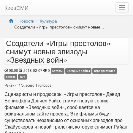
КиевСМИ
Новости
Культура
Создатели «Игры престолов» снимут новые...
Создатели «Игры престолов»
снимут новые эпизоды
«Звездных войн»
08:00
2018-02-07
0
авторы
Звездные войны
игра престолов
работа
сага
Рейтинг
1
/
5
, всего
1
голосов
Сценаристы и продюсеры «Игры престолов» Дэвид
Бениофф и Дэниел Уайсс снимут новую серию
фильмов «Звездных войн», сообщается на
официальном сайте проекта. Эти фильмы будут
существовать независимо от основных эпизодов про
Скайуокеров и новой трилогии, которую снимает Райан