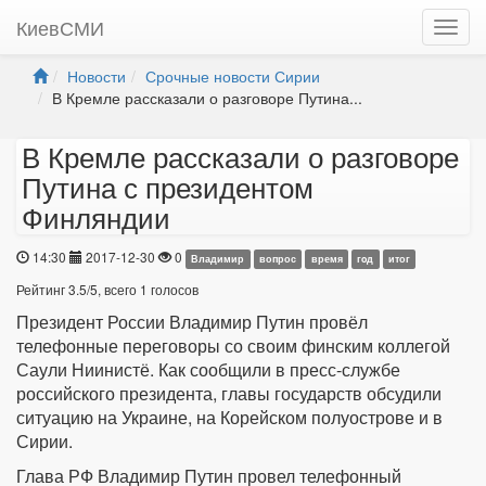
КиевСМИ
Новости
Срочные новости Сирии
В Кремле рассказали о разговоре Путина...
В Кремле рассказали о разговоре
Путина с президентом
Финляндии
14:30
2017-12-30
0
Владимир
вопрос
время
гoд
итог
Рейтинг
3.5
/
5
, всего
1
голосов
Президент России Владимир Путин провёл
телефонные переговоры со своим финским коллегой
Саули Ниинистё. Как сообщили в пресс-службе
российского президента, главы государств обсудили
ситуацию на Украине, на Корейском полуострове и в
Сирии.
Глава РФ Владимир Путин провел телефонный