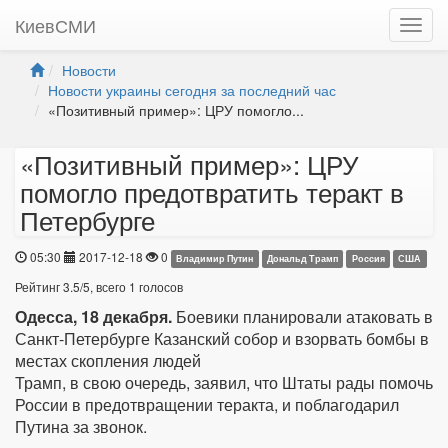
КиевСМИ
Новости
Новости украины сегодня за последний час
«Позитивный пример»: ЦРУ помогло...
«Позитивный пример»: ЦРУ
помогло предотвратить теракт в
Петербурге
05:30
2017-12-18
0
Владимир Путин
Дональд Трамп
Россия
США
Рейтинг
3.5
/
5
, всего
1
голосов
Одесса, 18 декабря.
Боевики планировали атаковать в
Санкт-Петербурге Казанский собор и взорвать бомбы в
местах скопления людей
Трамп, в свою очередь, заявил, что Штаты рады помочь
России в предотвращении теракта, и поблагодарил
Путина за звонок.