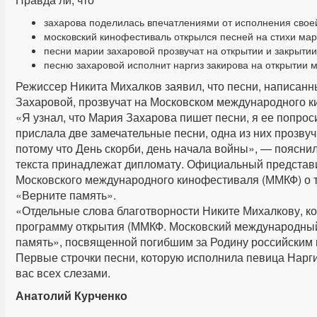
захарова поделилась впечатлениями от исполнения свое
московский кинофестиваль открылся песней на стихи мар
песни марии захаровой прозвучат на открытии и закрыти
песню захаровой исполнит наргиз закирова на открытии 
Режиссер Никита Михалков заявил, что песни, написа
Захаровой, прозвучат на Московском международного к
«Я узнал, что Мария Захарова пишет песни, я ее попрос
прислала две замечательные песни, одна из них прозвуч
потому что День скорби, день начала войны», — пояснил
текста принадлежат дипломату. Официальный представ
Московского международного кинофестиваля (ММКФ) о т
«Верните память».
«Отдельные слова благотворности Никите Михалкову, ко
программу открытия (ММКФ. Московский международный
память», посвященной погибшим за Родину российским
Первые строчки песни, которую исполнила певица Наргиз
вас всех слезами.
Анатолий Курченко