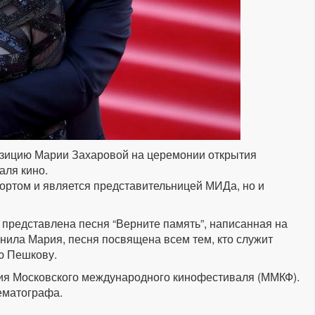
зицию Марии Захаровой на церемонии открытия
аля кино.
портом и является представительницей МИДа, но и
представлена песня “Верните память”, написанная на
снила Мария, песня посвящена всем тем, кто служит
ею Пешкову.
тия Московского международного кинофестиваля (ММКФ).
ематографа.