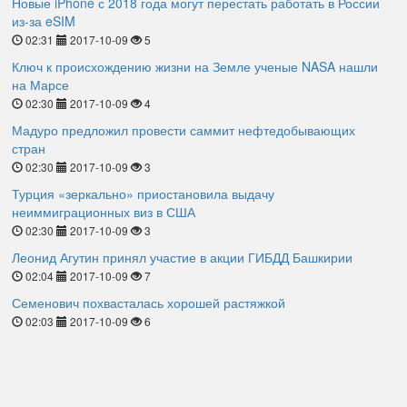
Новые iPhone с 2018 года могут перестать работать в России
из-за eSIM
02:31
2017-10-09
5
Ключ к происхождению жизни на Земле ученые NASA нашли
на Марсе
02:30
2017-10-09
4
Мадуро предложил провести саммит нефтедобывающих
стран
02:30
2017-10-09
3
Турция «зеркально» приостановила выдачу
неиммиграционных виз в США
02:30
2017-10-09
3
Леонид Агутин принял участие в акции ГИБДД Башкирии
02:04
2017-10-09
7
Семенович похвасталась хорошей растяжкой
02:03
2017-10-09
6