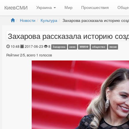
КиевСМИ
Украина
Мир
Происшествия
Обще
Новости
Культура
Захарова рассказала историю созд
Захарова рассказала историю соз
10:48
2017-06-23
8
Захарова
кино
ММКФ
общество
песня
Рейтинг
2
/
5
, всего
1
голосов