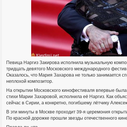
Певица Наргиз Закирова исполнила музыкальную компо
тридцать девятого Московского международного фестив
Оказалось, что Мария Захарова не только занимается с
неплохой композитор.
На открытии Московского кинофестиваля впервые была 
стихи Марии Захаровой, исполнила её Наргиз. Как объя
сейчас в Сирии, а конкретно, погибшему лётчику Алекс
В эти минуты в Москве проходит 39-я церемония откры
По красной дорожке прошли звезды отечественного кин
Правда ли, что