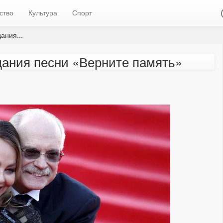
ство
Культура
Спорт
ания...
дания песни «Верните память»