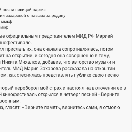
й песни певицей наргиз
ии захаровой о павших за родину
и ммкф
ммкф
нные официальным представителем МИД РФ Марией
инофестивале.
ил прислать их, она сначала сопротивлялась, потом
ит на открытии, и сегодня она совершенно в тему,
 Никита Михалков, добавив, что авторство музыки и
итель МИД Мария Захарова рассказала на открытии
ом, как стеснялась представлять публике свою песню
торый переборол мой страх и настоял на включении ее в
 кинофестиваль открылся в четверг песней «Верните
 военным.
, гласят: «Верните память, вернитесь сами, я отмолю