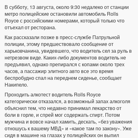
В субботу, 13 августа, около 9:30 недалеко от станции
метро полицейские остановили автомобиль Rolls
Royce с российскими номерами, который только что
отъехал от ресторана.
Как рассказали позже в пресс-службе Патрульной
полиции, этому предшествовало сообщение от
харьковчанина, увидевшего, что водитель сел за руль в
нетрезвом виде. Каких-либо документов водитель не
предъявил, однако препирался с копами около трех
часов, а пассажир элитного авто все это время
беспробудно спал на переднем сиденье, сообщает
Накипело.
Проходить алкотест водитель Rolls Royce
категорически отказался, а возможный запах алкоголя
объяснил тем, что недавно принимал лекарство от
боли в горле, и спрей мог содержать спирт. Потом
мужчина и вовсе начал хамить, дескать, «без уважения
отношусь к вашему МВД» и «какое там по закону». Уже
сидя в машине на глазах у полицейских он выпил