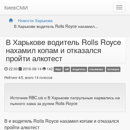
КиевСМИ
Новости Харькова
В Харькове водитель Rolls Royce нахамил...
В Харькове водитель Rolls Royce
нахамил копам и отказался
пройти алкотест
22:30
2016-08-14
142
nbsp
roll
водитель
опьянение
полиция
Рейтинг
4
/
5
, всего
14
голосов
Источник RBC.ua о В Харькове патрульные нарвались на
пьяного хама за рулем Rolls-Royce
В е водитель Rolls Royce нахамил копам и отказался
пройти алкотест