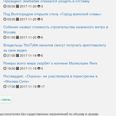
Президент Зимбабве отказался уходить в отставку
05:00
2017-11-20
3
Под Волгоградом открыли стелу «Город воинской славы»
03:00
2017-11-20
5
Собянин назвал стоимость строительства наземного метро в
Москве
01:00
2017-11-20
6
Владельцы YouTube-каналов смогут получать криптовалюту
за свои видео
21:00
2017-11-19
6
Рокеры всего мира скорбят о кончине Малкольме Янге
19:00
2017-11-19
5
Росгвардия: «Охрана» не участвовала в перестрелке в
«Москва-Сити»
17:00
2017-11-19
17
 связь
ных носителях без существенных ограничений по объему и срокам