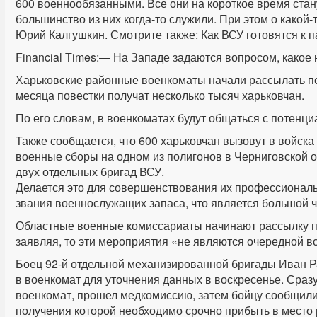
600 военнообязанными. Все они на короткое время стан
большинство из них когда-то служили. При этом о какой-
Юрий Калгушкин. Смотрите также: Как ВСУ готовятся к 
Financial Times:— На Западе задаются вопросом, какое
Харьковские районные военкоматы начали рассылать по
месяца повестки получат несколько тысяч харьковчан.
По его словам, в военкоматах будут общаться с потенц
Также сообщается, что 600 харьковчан вызовут в войска 
военные сборы на одном из полигонов в Черниговской о
двух отдельных бригад ВСУ.
Делается это для совершенствования их профессиональ
звания военнослужащих запаса, что является большой ч
Областные военные комиссариаты начинают рассылку п
заявляя, то эти мероприятия «не являются очередной в
Боец 92-й отдельной механизированной бригады Иван Р
в военкомат для уточнения данных в воскресенье. Сраз
военкомат, прошел медкомиссию, затем бойцу сообщили 
получения которой необходимо срочно прибыть в место