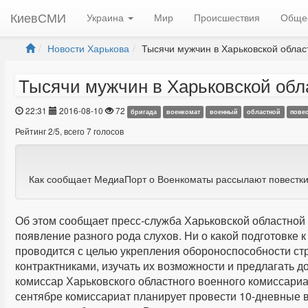
КиевСМИ
Украина
Мир
Происшествия
Обще
Новости Харькова
Тысячи мужчин в Харьковской област
Тысячи мужчин в Харьковской обл
22:31
2016-08-10
72
бригада
военкомат
военный
областной
повес
Рейтинг
2
/
5
, всего
7
голосов
Как сообщает МедиаПорт о Военкоматы рассылают повестки
Об этом сообщает пресс-служба Харьковской областной
появление разного рода слухов. Ни о какой подготовке 
проводится с целью укрепления обороноспособности ст
контрактниками, изучать их возможности и предлагать 
комиссар Харьковского областного военного комиссариа
сентябре комиссариат планирует провести 10-дневные 