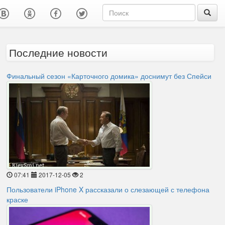
Последние новости
Финальный сезон «Карточного домика» доснимут без Спейси
07:41
2017-12-05
2
Пользователи iPhone X рассказали о слезающей с телефона
краске