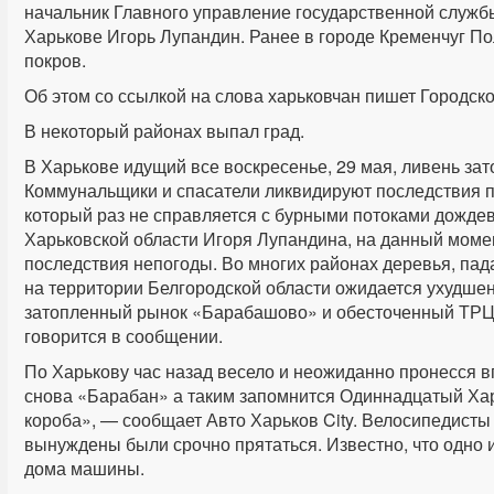
начальник Главного управление государственной служб
Харькове Игорь Лупандин. Ранее в городе Кременчуг П
покров.
Об этом со ссылкой на слова харьковчан пишет Городско
В некоторый районах выпал град.
В Харькове идущий все воскресенье, 29 мая, ливень за
Коммунальщики и спасатели ликвидируют последствия п
который раз не справляется с бурными потоками дожде
Харьковской области Игоря Лупандина, на данный моме
последствия непогоды. Во многих районах деревья, па
на территории Белгородской области ожидается ухудше
затопленный рынок «Барабашово» и обесточенный ТРЦ 
говорится в сообщении.
По Харькову час назад весело и неожиданно пронесся в
снова «Барабан» а таким запомнится Одиннадцатый Ха
короба», — сообщает Авто Харьков City. Велосипедисты
вынуждены были срочно прятаться. Известно, что одно 
дома машины.