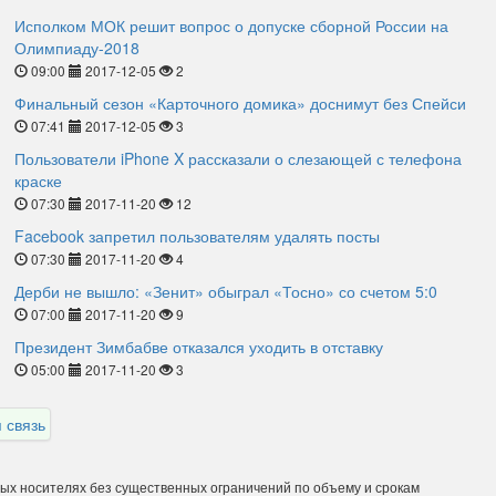
Исполком МОК решит вопрос о допуске сборной России на
Олимпиаду-2018
09:00
2017-12-05
2
Финальный сезон «Карточного домика» доснимут без Спейси
07:41
2017-12-05
3
Пользователи iPhone X рассказали о слезающей с телефона
краске
07:30
2017-11-20
12
Facebook запретил пользователям удалять посты
07:30
2017-11-20
4
Дерби не вышло: «Зенит» обыграл «Тосно» со счетом 5:0
07:00
2017-11-20
9
Президент Зимбабве отказался уходить в отставку
05:00
2017-11-20
3
 связь
ных носителях без существенных ограничений по объему и срокам