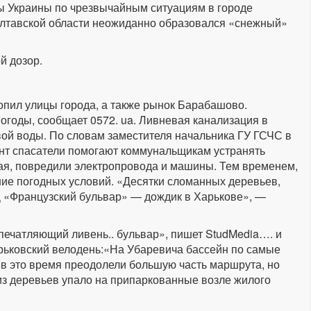
ы Украины по чрезвычайным ситуациям в городе
олтавской области неожиданно образовался «снежный»
й дозор.
топил улицы города, а также рынок Барабашово.
огоды, сообщает 0572. ua. Ливневая канализация в
вой воды. По словам заместителя начальника ГУ ГСЧС в
нт спасатели помогают коммунальщикам устранять
дая, повредили электропровода и машины. Тем временем,
ние погодных условий. «Десятки сломанных деревьев,
«Французский бульвар» — дождик в Харькове», —
печатляющий ливень.. бульвар», пишет StudMedia…. и
рьковский велодень:«На Убаревича бассейн по самые
 в это время преодолели большую часть маршрута, но
из деревьев упало на припаркованные возле жилого