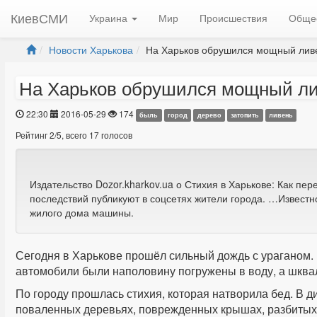
КиевСМИ
Украина
Мир
Происшествия
Обще
Новости Харькова
На Харьков обрушился мощный ливен
На Харьков обрушился мощный ли
22:30
2016-05-29
174
быль
город
дерево
затопить
ливень
Рейтинг
2
/
5
, всего
17
голосов
Издательство Dozor.kharkov.ua о Стихия в Харькове: Как пе
последствий публикуют в соцсетях жители города. …Известн
жилого дома машины.
Сегодня в Харькове прошёл сильный дождь с ураганом. К
автомобили были наполовину погружены в воду, а шква
По городу прошлась стихия, которая натворила бед. В 
поваленных деревьях, поврежденных крышах, разбитых