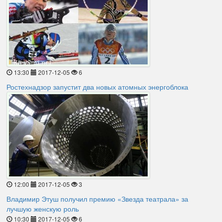
13:30
2017-12-05
6
Ростехнадзор запустит два новых атомных энергоблока
12:00
2017-12-05
3
Владимир Этуш получил премию «Звезда театрала» за
лучшую женскую роль
10:30
2017-12-05
6