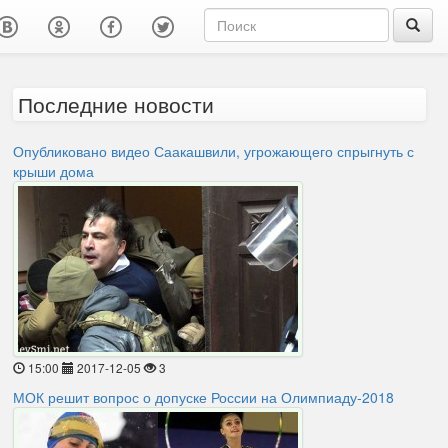
Последние новости
Опубликовано видео Саакашвили, угрожающего спрыгнуть с
крыши дома
15:00
2017-12-05
3
МОК решит вопрос о допуске России на Олимпиаду-2018